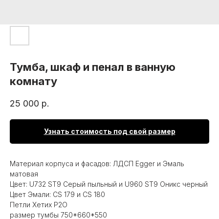
Тумба, шкаф и пенал в ванную
комнату
25 000
р.
Узнать стоимость под свой размер
Материал корпуса и фасадов: ЛДСП Egger и Эмаль
матовая
Цвет: U732 ST9 Серый пыльный и U960 ST9 Оникс черный
Цвет Эмали: CS 179 и CS 180
Петли Хетих Р2О
размер тумбы 750*660*550