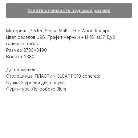
Узнать стоимость под свой размер
Материал: PerfectSense Matt + FeelWood Квадро
Цвет фасадов:U961 Графит черный + H1181 st37 Дуб
галифакс табак
Размер 2730*3490
Высота: 2380
Доп. комплект
Столешница: ПЛАСТИК CLEAF FC19 concreta
Сушка 2 уровня для посуды
Фурнитура: Легробокс Blum